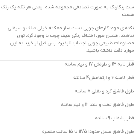
ست رنگارنگ به صورت تصادفی مجموعه شده .یعنی هر تکه یک رنگ
هست
نکته ی مهم: کارهای چوبی دست ساز ممکنه خیلی صاف و سیقلی
نباشند. همین طور، اختلاف رنگی طیف چوب یا وجود گره، توی
مصنوعات طبیعی چوبی اجتناب ناپذیره. پس قبل از خرید به این
موارد دقت داشته باشید.
قطر تابه 13 و طولش 17 و نیم سانته
قطر کاسه 6 و ارتفاعش4 سانته
طول قاشق گرد و نقلی 7 سانته
طول قاشق تخت و بلند 12 و نیم سانته
قطر بشقاب 9 سانته
طول قاشق عسل حدودا 12/5 تا 15 سانت متغیره