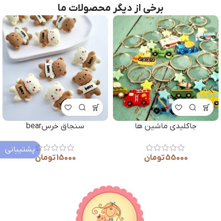
برخی از دیگر محصولات ما
-1%
وردنه چوبی کودکانه
بند عینک منجوقی مامان
کوچولو
پشتیبانی
565000
تومان
–
57000
تومان
65000
تومان