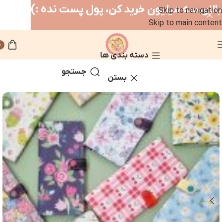
بالای سه میلیون خرید کن، پول پست نده :)
Skip to navigation
Skip to main content
0
دسته بندی ها
جستجو
خانه
چرمی
بستن