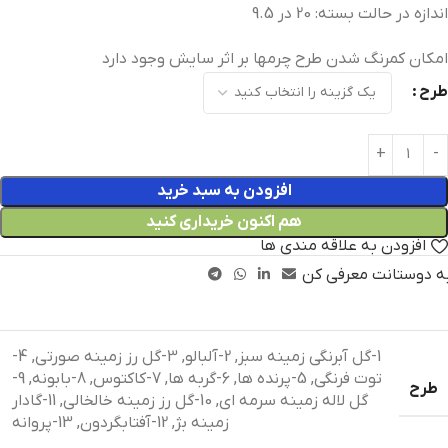
اندازه در حالت بسته: 20 در 9.5
امکان کمرنگ شدن طرح چرمها بر اثر سایش وجود دارد
طرح
افزودن به سبد خرید
هم اکنون خریداری کنید
افزودن به علاقه مندی ها
ه دوستانت معرفی کن
1-گل آبرنگی زمینه سبز
,
2-آلبالو
,
3-گل رز زمینه صورتی
,
4-
توت فرنگی
,
5-پرنده ها
,
6-گربه ها
,
7-کاکتوس
,
8-بابونه
,
9-
طرح
گل لاله زمینه سرمه ای
,
10-گل رز زمینه خالخالی
,
11-گادار
زمینه بژ
,
12-آفتابگردون
,
13-پروانه