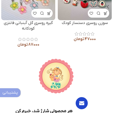
ه روسری گل آبنباتی فانتزی
آویز طرح رهبر شهید و پرچم ایران
کودکانه
33000
تومان
–
18000
تومان
87000
تومان
پشتیبانی
هر محصولی شارژ شد، خبرم کن