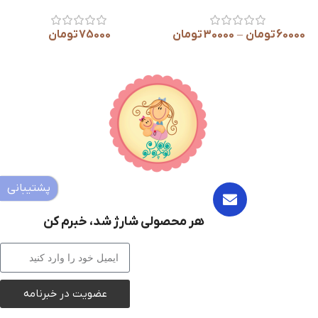
پاپ
تومان
145000
تومان
150000
تومان
44000
تومان
–
پشتیبانی
هر محصولی شارژ شد، خبرم کن
عضویت در خبرنامه