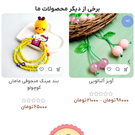
برخی از دیگر محصولات ما
-7%
آویز آلبالویی
بند عینک منجوقی مامان
کوچولو
98000
تومان
–
21000
تومان
65000
تومان