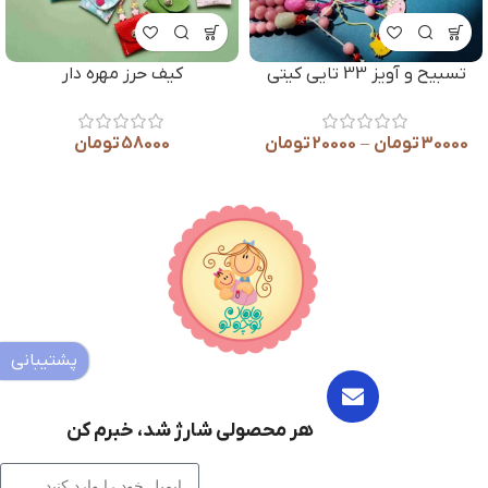
پین میوه ای
کیف پول بزرگ چرم مصن
35000
تومان
217000
تومان
پشتیبانی
هر محصولی شارژ شد، خبرم کن