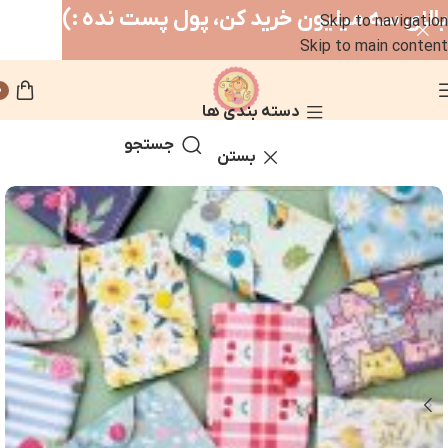
بالای سه میلیون خرید کن، پول پست نده :)
Skip to navigation
Skip to main content
0
دسته بندی ها
جستجو
خانه
دخترانه
بستن