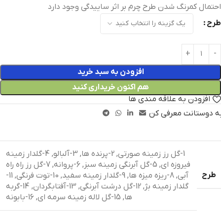
احتمال کمرنگ شدن طرح چرم بر اثر ساییدگی وجود دارد
طرح
افزودن به سبد خرید
هم اکنون خریداری کنید
افزودن به علاقه مندی ها
ه دوستانت معرفی کن
1-گل رز زمینه صورتی
,
2-پرنده ها
,
3-آلبالو
,
4-گلدار زمینه
فیروزه ای
,
5-گل آبرنگی زمینه سبز
,
6-پروانه
,
7-گل رز راه راه
طرح
آبی
,
8-ریزه میزه ها
,
9-گلدار زمینه سفید
,
10-توت فرنگی
,
11-
گلدار زمینه بژ
,
12-گل درشت آبرنگی
,
13-آفتابگردان
,
14-گربه
ها
,
15-گل لاله زمینه سرمه ای
,
16-بابونه