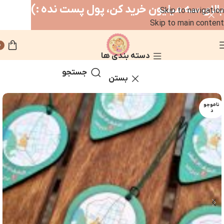
بالای سه میلیون خرید کن، پول پست نده :)
Skip to navigation
Skip to main content
0
دسته بندی ها
جستجو
خانه
چوبی
بستن
ناموجو
د