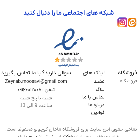
شبکه های اجتماعی ما را دنبال کنید
فروشگاه
لینک های
سوالی دارید؟ با ما تماس بگیرید
فروشگاه
مفید
Zeynab.moosavi@gmail.com
بلاگ
تلفن : 09166012008
تماس با ما
شنبه تا پنج شنبه
درباره ما
ساعت 9 الی 13
قوانین
تمامی حقوق این سایت برای فروشگاه مامان کوچولو محفوظ است.
طراحی و پشتیبانی وبسایت ،
شرکت رایان دانش تدبیر ,وب کرنل